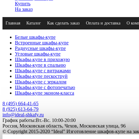
Купить
На заказ
Главная
Каталог
Как сделать заказ
Оплата и доставка
О ком
Белые шкафы-купе
Встроенные шкафы-купе
Радиусные шкафы-купе
Угловые шкафы-купе
Шкафы-купе в прихожую
Шкафы-купе в спальню
Шкафы-купе с витражами
Шкафы-купе пескоструй
Шкафы-купе с зеркалом
Шкафы-купе с фотопечатью
Шкафы-купе эконом-класса
8 (495) 664-41-65
8 (925) 613-64-79
info@ideal-shkafy.ru
График работы:Вт.-Вс. 10:00-20:00
Россия, Московская область, Чехов, Московская улица, 96
© Copyright 2015-2020 “Ideal” Изготовление шкафов-купе на за