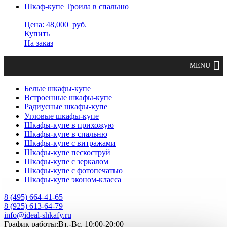
Шкаф-купе Троила в спальню
Цена: 48,000
руб.
Купить
На заказ
Белые шкафы-купе
Встроенные шкафы-купе
Радиусные шкафы-купе
Угловые шкафы-купе
Шкафы-купе в прихожую
Шкафы-купе в спальню
Шкафы-купе с витражами
Шкафы-купе пескоструй
Шкафы-купе с зеркалом
Шкафы-купе с фотопечатью
Шкафы-купе эконом-класса
8 (495) 664-41-65
8 (925) 613-64-79
info@ideal-shkafy.ru
График работы:Вт.-Вс. 10:00-20:00