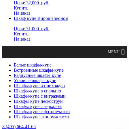
Цена: 32,000
руб.
Купить
На заказ
Шкаф-купе Вирбий эконом
Цена: 31,000
руб.
Купить
На заказ
Белые шкафы-купе
Встроенные шкафы-купе
Радиусные шкафы-купе
Угловые шкафы-купе
Шкафы-купе в прихожую
Шкафы-купе в спальню
Шкафы-купе с витражами
Шкафы-купе пескоструй
Шкафы-купе с зеркалом
Шкафы-купе с фотопечатью
Шкафы-купе эконом-класса
8 (495) 664-41-65