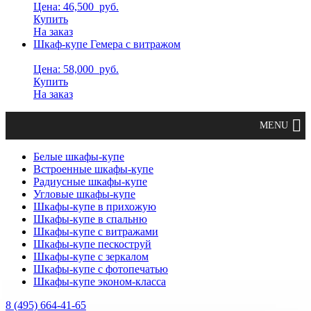
Цена: 46,500
руб.
Купить
На заказ
Шкаф-купе Гемера с витражом
Цена: 58,000
руб.
Купить
На заказ
Белые шкафы-купе
Встроенные шкафы-купе
Радиусные шкафы-купе
Угловые шкафы-купе
Шкафы-купе в прихожую
Шкафы-купе в спальню
Шкафы-купе с витражами
Шкафы-купе пескоструй
Шкафы-купе с зеркалом
Шкафы-купе с фотопечатью
Шкафы-купе эконом-класса
8 (495) 664-41-65