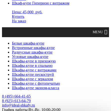
Шкаф-купе Гиперион с витражом
Цена: 45,000
руб.
Купить
На заказ
Белые шкафы-купе
Встроенные шкафы-купе
Радиусные шкафы-купе
Угловые шкафы-купе
Шкафы-купе в прихожую
Шкафы-купе в спальню
Шкафы-купе с витражами
Шкафы-купе пескоструй
Шкафы-купе с зеркалом
Шкафы-купе с фотопечатью
Шкафы-купе эконом-класса
8 (495) 664-41-65
8 (925) 613-64-79
info@ideal-shkafy.ru
График работы:Вт.-Вс. 10:00-20:00